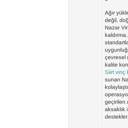
Ağır yükl
değil, do
Nazar Vinç
kaldırma,
standartla
uygunluğu
çevresel 
kalite kon
Siirt vinç
sunan Naz
kolaylaşt
operasyon
geçirilen
aksaklık 
destekler