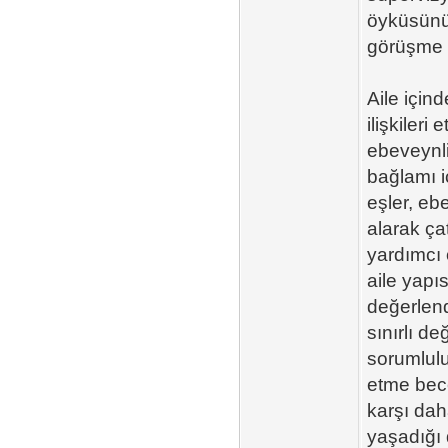
öyküsünü 
görüşme o
Aile için
ilişkileri
ebeveynli
bağlamı iç
eşler, ebe
alarak ça
yardımcı 
aile yapıs
değerlend
sınırlı de
sorumlulu
etme bece
karşı daha
yaşadığı 