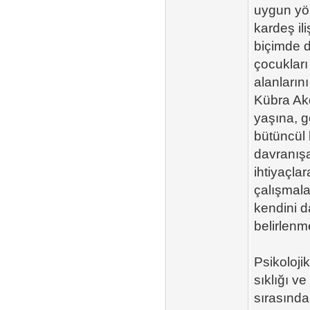
uygun yön
kardeş ili
biçimde d
çocukları
alanların
Kübra Ak
yaşına, ge
bütüncül 
davranışa
ihtiyaçla
çalışmala
kendini d
belirlenm
Psikoloji
sıklığı v
sırasında 