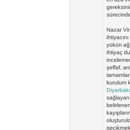
gereksini
sürecinde
Nazar Vin
ihtiyacın
yükün ağı
ihtiyaç d
incelemen
şeffaf, an
tamamland
kurulum k
Diyarbakır
sağlayan 
belirlene
kayıpları
oluşturul
gecikmele