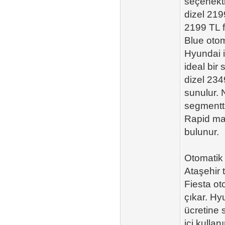
seçenekti
dizel 219
2199 TL f
Blue otom
Hyundai i
ideal bir
dizel 234
sunulur. 
segmentte
Rapid man
bulunur.
Otomatik 
Ataşehir 
Fiesta ot
çıkar. Hy
ücretine 
içi kulla