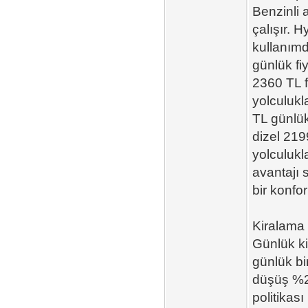
Benzinli 
çalışır. 
kullanımd
günlük fi
2360 TL f
yolculukl
TL günlük
dizel 219
yolculukl
avantajı 
bir konfo
Kiralama S
Günlük ki
günlük bi
düşüş %20
politikas