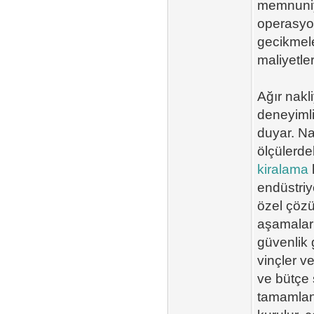
memnuniye
operasyon
gecikmele
maliyetler
Ağır nakl
deneyimli
duyar. Na
ölçülerde
kiralama
endüstriy
özel çözü
aşamaları
güvenlik 
vinçler v
ve bütçe 
tamamlanı