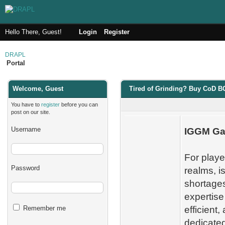
Hello There, Guest!
Login
Register
DRAPL
Portal
Welcome, Guest
Tired of Grinding? Buy CoD B
You have to
register
before you can
post on our site.
Username
IGGM Ga
For playe
Password
realms, i
shortages
expertise
Remember me
efficient,
dedicated