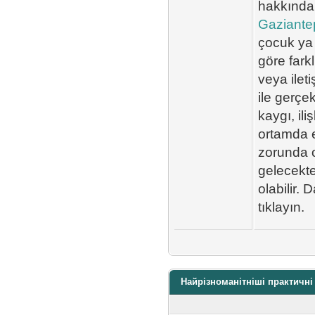
hakkında 
Gaziantep
çocuk ya 
göre farkl
veya ilet
ile gerçe
kaygı, il
ortamda e
zorunda o
gelecekte
olabilir.
tıklayın.
Найрізноманітніші практичні