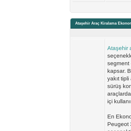
Ataşehir Araç Kiralama Ekono
Ataşehir 
seçenekl
segment g
kapsar. B
yakıt tipl
sürüş kon
araçlarda
içi kullan
En Ekono
Peugeot 