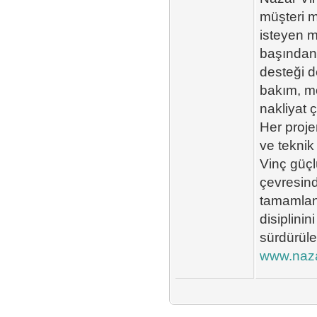
müşteri m
isteyen m
başından
desteği d
bakım, mo
nakliyat 
Her proje
ve teknik
Vinç güçl
çevresind
tamamlanm
disiplinin
sürdürüleb
www.naza