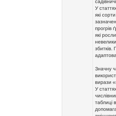
садівнич
У стаття
які сорт
зазначен
прогрів ґ
які росл
невелики
збитків.
адаптован
Значну ч
використ
вирази «
У стаття
числівни
таблиці в
допомага
зміцнюют