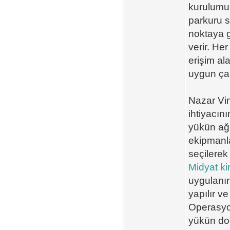
kurulumu 
parkuru s
noktaya g
verir. He
erişim al
uygun çal
Nazar Vin
ihtiyacın
yükün ağır
ekipmanla
seçilerek 
Midyat kir
uygulanır
yapılır v
Operasyon
yükün doğ