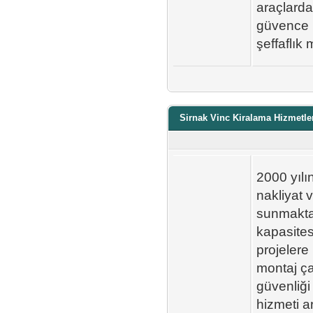
araçlarda
güvence k
şeffaflık 
Sirnak Vinc Kiralama Hizmetle
2000 yılı
nakliyat 
sunmakta
kapasites
projelere 
montaj ça
güvenliği
hizmeti a