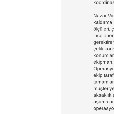
koordina
Nazar Vi
kaldırma i
ölçüleri,
incelener
gerektire
çelik kon
konumland
ekipman, 
Operasyon
ekip taraf
tamamland
müşteriye
aksaklıkl
aşamaları
operasyon 