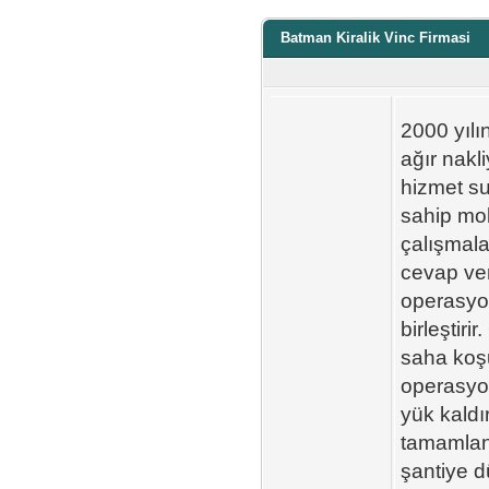
Batman Kiralik Vinc Firmasi
2000 yılı
ağır nakl
hizmet su
sahip mobi
çalışmala
cevap ver
operasyon
birleştirir
saha koşu
operasyon
yük kaldı
tamamlanı
şantiye d