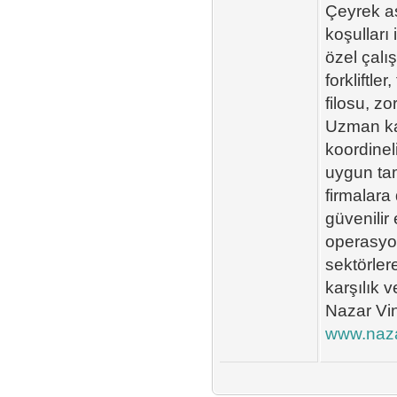
Çeyrek as
koşulları
özel çalı
forkliftl
filosu, zo
Uzman ka
koordinel
uygun ta
firmalara
güvenilir
operasyon
sektörler
karşılık 
Nazar Vin
www.naza