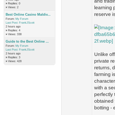
and trad
»
Replies: 0
learning 
»
Views: 2
reserve i
Best Online Casino Maldiv...
Forum:
My Forum
Last Post:
FrankJScott
2 hours ago
»
Replies: 4
»
Views: 338
Guide to the Best Online ...
Forum:
My Forum
Last Post:
FrankJScott
Unlike of
2 hours ago
»
Replies: 3
private r
»
Views: 428
returns,
farming is
characte
with a se
perfectly
obtained 
botting -