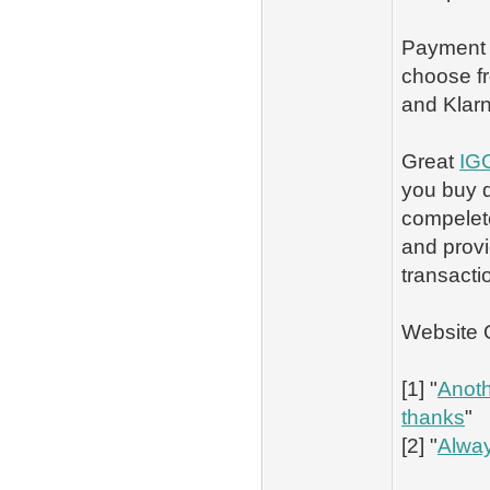
Payment O
choose fr
and Klarn
Great
IG
you buy d
compelete
and provi
transacti
Website Q
[1] "
Anoth
thanks
"
[2] "
Alway