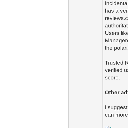
Incidenta
has a ver
reviews.c
authorita
Users lik
Managemen
the polari
Trusted R
verified
score.
Other ad
I sugges
can more