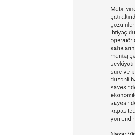
Mobil vinç
çatı altı
çözümleri
ihtiyaç d
operatör 
sahaların
montaj ça
sevkiyatı
süre ve b
düzenli b
sayesinde 
ekonomik,
sayesinde
kapasited
yönlendiril
Nazar Vin