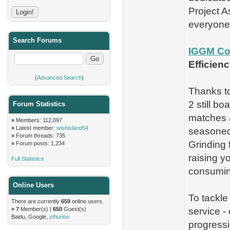
Project A
everyone
Search Forums
IGGM Co
Efficien
(
Advanced Search
)
Thanks to
2 still b
Forum Statistics
matches a
»
Members: 112,097
»
Latest member:
wishisland54
seasoned
»
Forum threads: 735
Grinding 
»
Forum posts: 1,234
raising y
Full Statistics
consuming
Online Users
To tackle
There are currently
659
online users.
»
7
Member(s) |
650
Guest(s)
service -
Baidu, Google,
ythurion
progressi