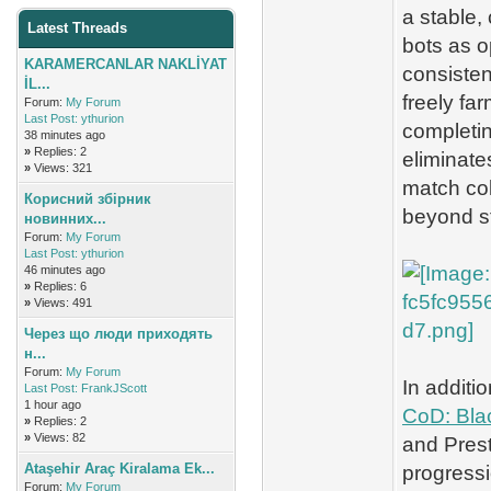
a stable,
Latest Threads
bots as o
KARAMERCANLAR NAKLİYAT
consisten
İL...
freely fa
Forum:
My Forum
Last Post:
ythurion
completi
38 minutes ago
»
Replies: 2
eliminat
»
Views: 321
match col
Корисний збірник
beyond s
новинних...
Forum:
My Forum
Last Post:
ythurion
46 minutes ago
»
Replies: 6
»
Views: 491
Через що люди приходять
н...
Forum:
My Forum
In additi
Last Post:
FrankJScott
1 hour ago
CoD: Bla
»
Replies: 2
»
Views: 82
and Prest
Ataşehir Araç Kiralama Ek...
progressi
Forum:
My Forum