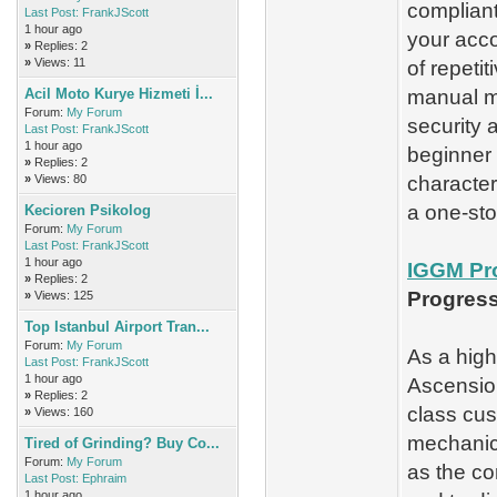
compliant
Last Post:
FrankJScott
1 hour ago
your acco
»
Replies: 2
»
Views: 11
of repeti
Acil Moto Kurye Hizmeti İ...
manual m
Forum:
My Forum
security 
Last Post:
FrankJScott
1 hour ago
beginner 
»
Replies: 2
»
Views: 80
character
a one-stop
Kecioren Psikolog
Forum:
My Forum
Last Post:
FrankJScott
1 hour ago
IGGM Pro
»
Replies: 2
Progres
»
Views: 125
Top Istanbul Airport Tran...
Forum:
My Forum
As a high
Last Post:
FrankJScott
1 hour ago
Ascension
»
Replies: 2
class cu
»
Views: 160
mechanics
Tired of Grinding? Buy Co...
Forum:
My Forum
as the co
Last Post:
Ephraim
1 hour ago