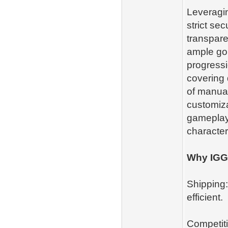
Leveragi
strict se
transpare
ample gol
progressi
covering 
of manual
customiza
gameplay 
character
Why IGGM
Shipping:
efficient.
Competiti