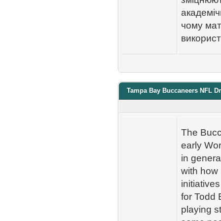
академіч
чому мат
використ
Tampa Bay Buccaneers NFL Draf
The Bucca
early Wor
in genera
with how 
initiative
for Todd 
playing s