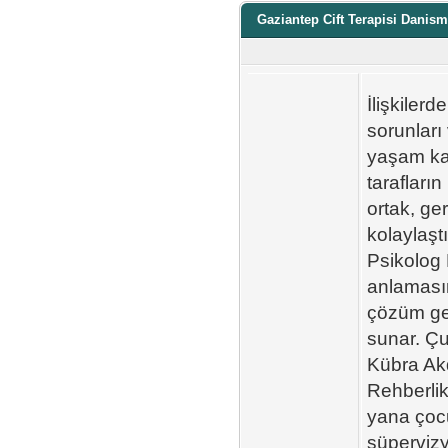
Gaziantep Cift Terapisi Danism
İlişkilerd
sorunları
yaşam kal
tarafların
ortak, ge
kolaylaştı
Psikolog 
anlamasına
çözüm gel
sunar. Çu
Kübra Akd
Rehberlik
yana çocu
süpervizy