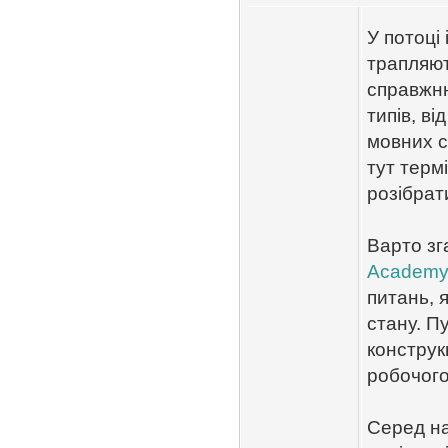
У потоці
трапляют
справжню
типів, в
мовних с
тут термі
розібрат
Варто зг
Academ
питань, 
стану. П
конструк
робочого
Серед на