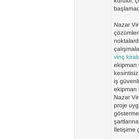
kurulur, ç
başlamad
Nazar Vin
çözümleri
noktalard
çalışmala
vinç kira
ekipman v
kesintisi
iş güvenl
ekipman f
Nazar Vin
proje uygu
göstermek
şartlarına
İletişim