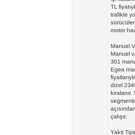
TL fiyatı
trafikte 
sürücüler
motor hac
Manuel Vi
Manuel vi
301 manue
Egea man
fiyatları
dizel 234
kiralanır
segmentin
açısından
çalışır.
Yakıt Tip