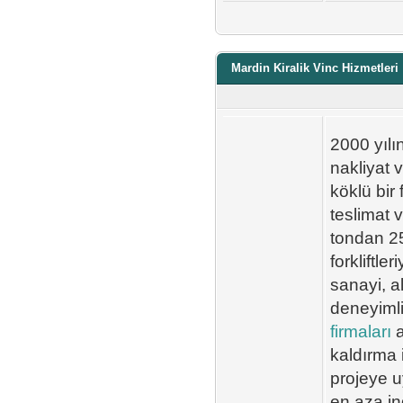
Mardin Kiralik Vinc Hizmetleri
2000 yılı
nakliyat 
köklü bir
teslimat 
tondan 25
forkliftle
sanayi, a
deneyimli 
firmaları
a
kaldırma 
projeye u
en aza in